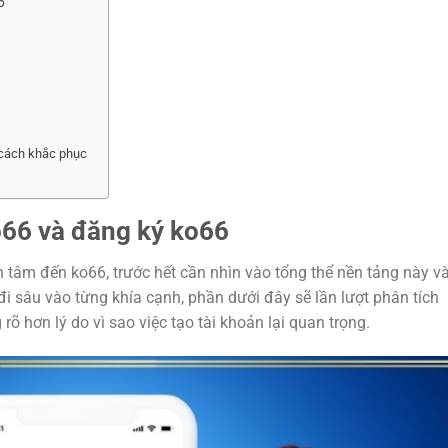
6
 cách khắc phục
o66 và đăng ký ko66
 tâm đến ko66, trước hết cần nhìn vào tổng thể nền tảng này v
đi sâu vào từng khía cạnh, phần dưới đây sẽ lần lượt phân tích
õ hơn lý do vì sao việc tạo tài khoản lại quan trọng.