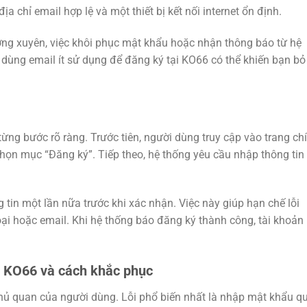
a chỉ email hợp lệ và một thiết bị kết nối internet ổn định.
ờng xuyên, việc khôi phục mật khẩu hoặc nhận thông báo từ hệ
 dùng email ít sử dụng để đăng ký tại KO66 có thể khiến bạn bỏ
từng bước rõ ràng. Trước tiên, người dùng truy cập vào trang ch
chọn mục “Đăng ký”. Tiếp theo, hệ thống yêu cầu nhập thông tin
g tin một lần nữa trước khi xác nhận. Việc này giúp hạn chế lỗi
ại hoặc email. Khi hệ thống báo đăng ký thành công, tài khoản
ý KO66 và cách khắc phục
 chủ quan của người dùng. Lỗi phổ biến nhất là nhập mật khẩu q