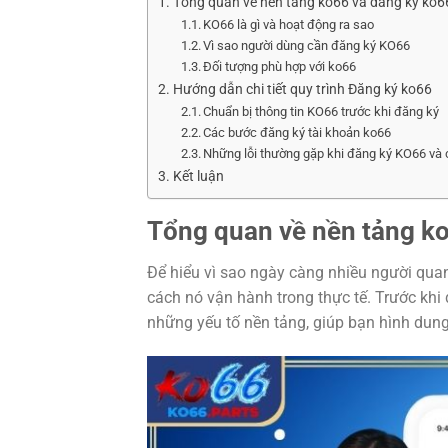
Tổng quan về nền tảng ko66 và đăng ký ko6
KO66 là gì và hoạt động ra sao
Vì sao người dùng cần đăng ký KO66
Đối tượng phù hợp với ko66
Hướng dẫn chi tiết quy trình Đăng ký ko66
Chuẩn bị thông tin KO66 trước khi đăng ký
Các bước đăng ký tài khoản ko66
Những lỗi thường gặp khi đăng ký KO66 và
Kết luận
Tổng quan về nền tảng k
Để hiểu vì sao ngày càng nhiều người quan
cách nó vận hành trong thực tế. Trước khi 
những yếu tố nền tảng, giúp bạn hình dung r