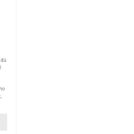
 đủ
ể
cho
,