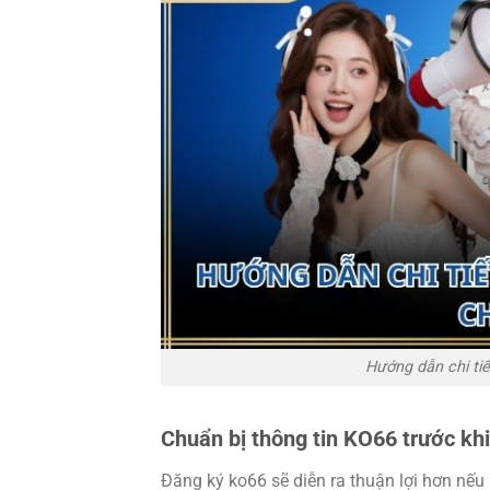
Hướng dẫn chi ti
Chuẩn bị thông tin KO66 trước kh
Đăng ký ko66 sẽ diễn ra thuận lợi hơn nếu