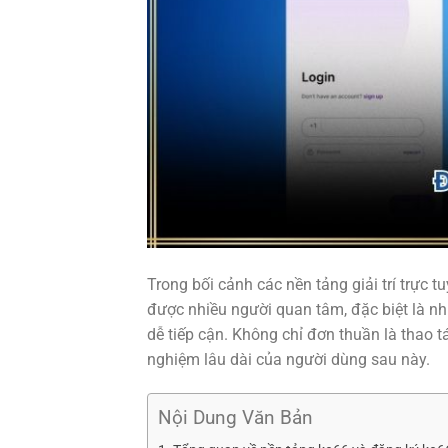
Trong bối cảnh các nền tảng giải trí trực 
được nhiều người quan tâm, đặc biệt là nhữ
dễ tiếp cận. Không chỉ đơn thuần là thao tá
nghiệm lâu dài của người dùng sau này.
Nội Dung Văn Bản